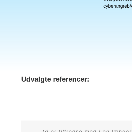
cyberangreb/v
Udvalgte referencer:
Vi er tilfredse med i en længer