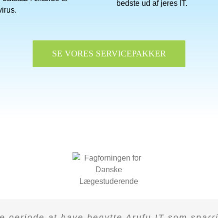
bedste ud af jeres IT.
irus.
SE VORES SERVICEPAKKER
Fantatisk service og ved hvad der skal gøres
e periode at have benytte Arufu IT som sparri