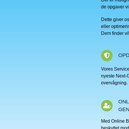
de opgaver vi
Dette giver o
eller optimeri
Dem finder vi
OPD
Vores Servic
nyeste Next-G
overvågning.
ONL
GE
Med Online B
beskyttet mod 