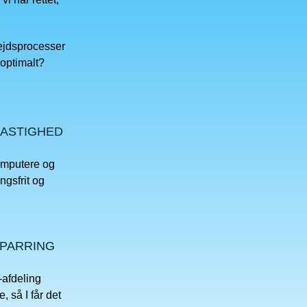
bejdsprocesser
 optimalt?
HASTIGHED
omputere og
ngsfrit og
SPARRING
-afdeling
, så I får det