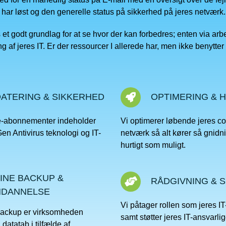
 har løst og den generelle status på sikkerhed på jeres netværk.
s et godt grundlag for at se hvor der kan forbedres; enten via ar
ng af jeres IT. Er der ressourcer I allerede har, men ikke benytter
!
ATERING & SIKKERHED
OPTIMERING & 
e-abonnementer indeholder
Vi optimerer løbende jeres c
en Antivirus teknologi og IT-
netværk så alt kører så gnidni
hurtigt som muligt.
INE BACKUP &
RÅDGIVNING & 
NDANNELSE
Vi påtager rollen som jeres IT
ackup er virksomheden
samt støtter jeres IT-ansvarlige
datatab i tilfælde af