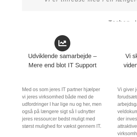
Torben, 
Udviklende samarbejde –
Vi s
Mere end blot IT Support
vide
Med os som jeres IT partner hjælper
Vi giver 
vi jeres virksomhed både med de
forudsætn
udfordringer I har lige nu og her, men
arbejdsg
også på længere sigt så I udnytter
veldokum
jeres ressourcer bedst muligt med
der inves
størst mulighed for vækst gennem IT.
attraktive
virksomh