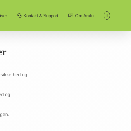
iser
Kontakt & Support
Om Arufu
er
ilsikkerhed og
hed og
agen.