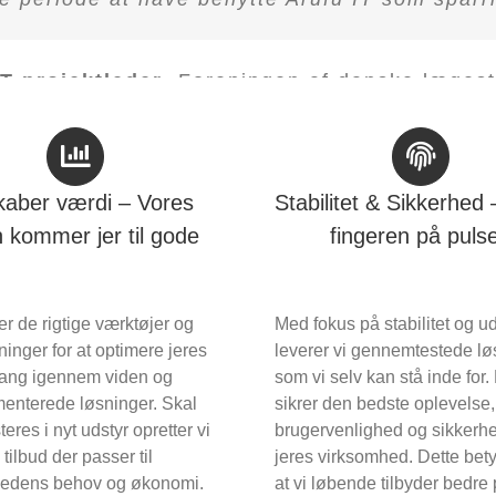
Jan
,
SACO COPENHAGEN
Skal dit firma være næste tilfredse kunde?
IT-projektleder
,
Foreningen af danske læges
kaber værdi – Vores
Stabilitet & Sikkerhed 
n kommer jer til gode
fingeren på puls
jer de rigtige værktøjer og
Med fokus på stabilitet og ud
inger for at optimere jeres
leverer vi gennemtestede lø
ang igennem viden og
som vi selv kan stå inde for.
enterede løsninger. Skal
sikrer den bedste oplevelse,
teres i nyt udstyr opretter vi
brugervenlighed og sikkerhe
 tilbud der passer til
jeres virksomhed. Dette bet
edens behov og økonomi.
at vi løbende tilbyder bedre