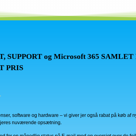
T, SUPPORT og Microsoft 365 SAMLE
T PRIS
enser, software og hardware – vi giver jer også rabat på køb af ny
f jeres nuværende opsætning.
d for en månedlig status på E-mail med en oversigt over de fejl v