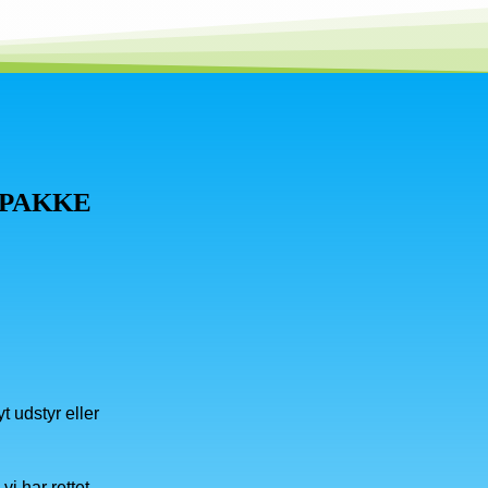
T PAKKE
t udstyr eller
i har rettet,