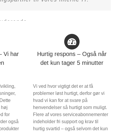
tuderende
– Vi har
Hurtig respons – Også når
en
det kun tager 5 minutter
vikling,
Vi ved hvor vigtigt det er at få
sninger,
problemer løst hurtigt, derfor gør vi
 Dette
hvad vi kan for at svare på
 høj
henvendelser så hurtigt som muligt.
d for
Flere af vores serviceabonnementer
yder også
indeholder fri support og krav til
 produkter
hurtig svartid – også selvom det kun