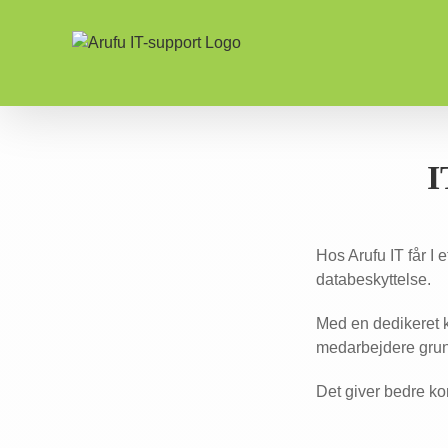
Skip
to
content
I
Hos Arufu IT får I 
databeskyttelse.
Med en dedikeret k
medarbejdere grun
Det giver bedre ko