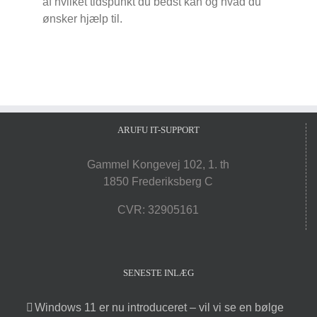
af hvilket tidspunkt du bedst kan og hvad du
ønsker hjælp til.
ARUFU IT-SUPPORT
Gammel Kongevej 102, 1. th
1850 Frederiksberg C
CVR: 32905161
SENESTE INLÆG
Windows 11 er nu introduceret – vil vi se en bølge