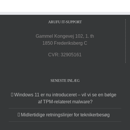
ARUFU IT-SUPPORT
Gammel Kongevej 102, 1. th
1850 Frederiksberg C
CVR: 32905161
SENESTE INLÆG
Windows 11 er nu introduceret – vil vi se en bølge
af TPM-relateret malware?
Midlertidige retningslinjer for teknikerbesøg