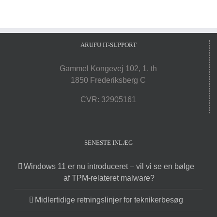
ARUFU IT-SUPPORT
Gammel Kongevej 102, 1. th
1850 Frederiksberg C
CVR: 32905161
SENESTE INLÆG
Windows 11 er nu introduceret – vil vi se en bølge
af TPM-relateret malware?
Midlertidige retningslinjer for teknikerbesøg