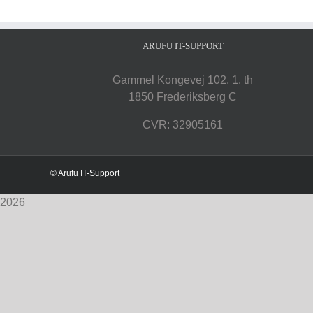
ARUFU IT-SUPPORT
Gammel Kongevej 102, 1. th
1850 Frederiksberg C
CVR: 32905161
© Arufu IT-Support
2026