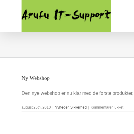
Skip
to
content
Ny Webshop
Den nye webshop er nu klar med de første produkter, [
til
august 25th, 2010
|
Nyheder
,
Sikkerhed
|
Kommentarer lukket
Ny
Webs