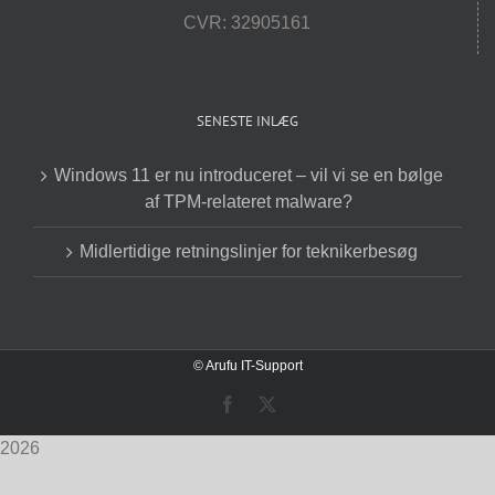
CVR: 32905161
SENESTE INLÆG
Windows 11 er nu introduceret – vil vi se en bølge
af TPM-relateret malware?
Midlertidige retningslinjer for teknikerbesøg
© Arufu IT-Support
Facebook
X
2026