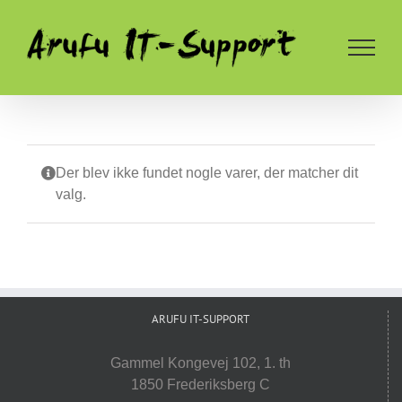
Skip
to
content
Der blev ikke fundet nogle varer, der matcher dit
valg.
ARUFU IT-SUPPORT
Gammel Kongevej 102, 1. th
1850 Frederiksberg C