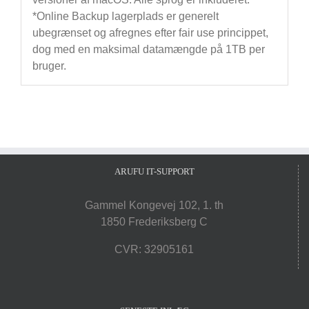
*Online Backup lagerplads er generelt
ubegrænset og afregnes efter fair use princippet,
dog med en maksimal datamængde på 1TB per
bruger.
ARUFU IT-SUPPORT
Gammel Kongevej 102, 1. th
1850 Frederiksberg C
CVR: 32905161