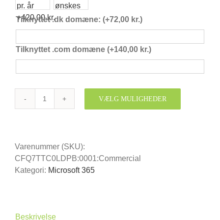
Tilknyttet .dk domæne:
(+
72,00
kr.
)
Tilknyttet .com domæne
(+
140,00
kr.
)
VÆLG MULIGHEDER
Microsoft
365
Business
Standard
Varenummer (SKU):
(1
CFQ7TTC0LDPB:0001:Commercial
år
Kategori:
Microsoft 365
forudbetalt)
antal
Beskrivelse