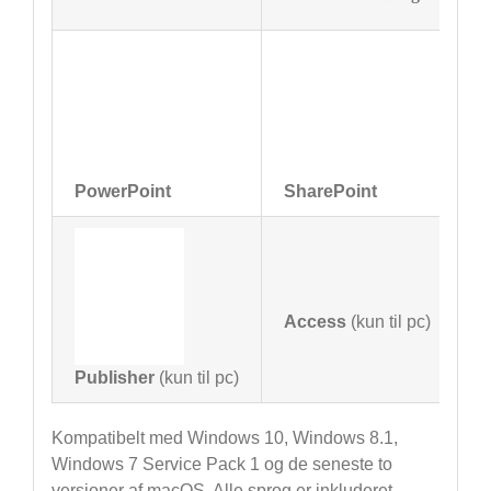
PowerPoint
SharePoint
M
Access
(kun til pc)
Publisher
(kun til pc)
Kompatibelt med Windows 10, Windows 8.1,
Windows 7 Service Pack 1 og de seneste to
versioner af macOS. Alle sprog er inkluderet.