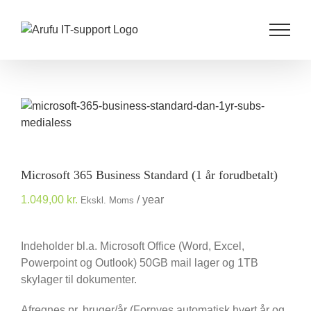
Skip
to
content
Microsoft 365 Business Standard (1 år forudbetalt)
1.049,00
kr.
/ year
Ekskl. Moms
Indeholder bl.a. Microsoft Office (Word, Excel,
Powerpoint og Outlook) 50GB mail lager og 1TB
skylager til dokumenter.
Afregnes pr. bruger/år (Fornyes automatisk hvert år og