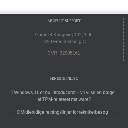
ARUFU IT-SUPPORT
Gammel Kongevej 102, 1. th
1850 Frederiksberg C
CVR: 32905161
SENESTE INLÆG
Windows 11 er nu introduceret – vil vi se en bølge
af TPM-relateret malware?
Midlertidige retningslinjer for teknikerbesøg