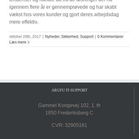
igennem flere år er gennemprøvede og har skabt
vækst hos vores kunder og gjort deres arbejdsdag
mere effektiv.
oktober 28th, 2017
|
Nyheder
,
Sikkerhed
,
Support
|
0 Kommentarer
Læs mere
ARUFU IT-SUPPORT
Gammel Kongevej 102, 1. th
1850 Frederiksberg C
CVR: 32905161