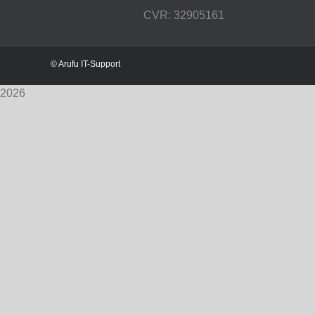
CVR: 32905161
© Arufu IT-Support
2026