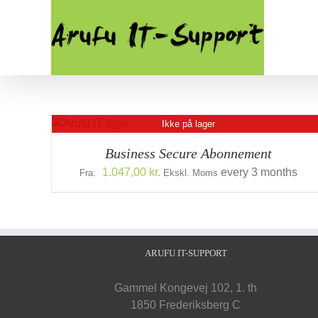
Skip
to
content
Ikke på lager
ETALJER
DETALJ
Business Secure Abonnement
1.047,00
kr.
every 3 months
Fra:
Ekskl. Moms
ARUFU IT-SUPPORT
Gammel Kongevej 102, 1. th
1850 Frederiksberg C