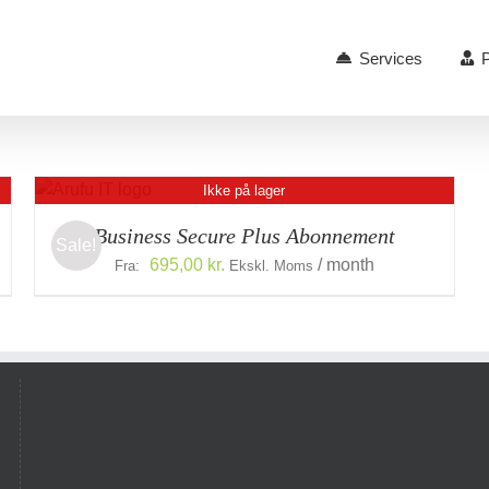
Services
P
Ikke på lager
ER
Business Secure Plus Abonnement
Sale!
695,00
kr.
/ month
Fra:
Ekskl. Moms