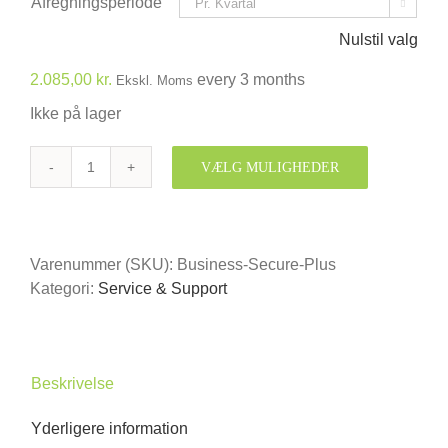
Afregningsperiode

Nulstil valg
2.085,00
kr.
every 3 months
Ekskl. Moms
Ikke på lager
VÆLG MULIGHEDER
Business
Secure
Plus
Abonnement
Varenummer (SKU):
Business-Secure-Plus
antal
Kategori:
Service & Support
Beskrivelse
Yderligere information