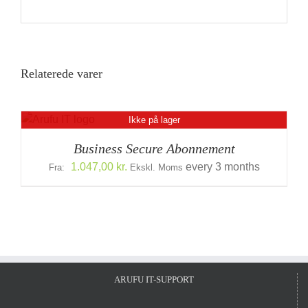
Relaterede varer
Ikke på lager
ER
Business Secure Abonnement
1.047,00
kr.
every 3 months
Fra:
Ekskl. Moms
ARUFU IT-SUPPORT