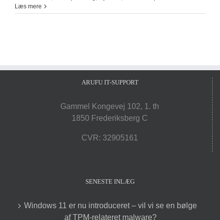
Læs mere
ARUFU IT-SUPPORT
Gammel Kongevej 102, 1. th
1850 Frederiksberg C
CVR: 32905161
SENESTE INLÆG
Windows 11 er nu introduceret – vil vi se en bølge
af TPM-relateret malware?